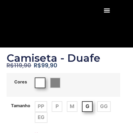
Camiseta - Duafe
R$
119,90
R$
99,90
Cores
Tamanho
PP
P
M
G
GG
EG